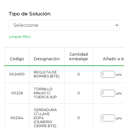
Tipo de Solución
Limpiar filtro
Cantidad
Código
Designación
embalaje
Añadir a la l
REGLETA DE
0024510
0
uni.
BORNES (BTE)
TORNILLO
00226
M6x20 C/
0
uni.
TUERCA SUP
CERRADURA
C/ LLAVE
002144
EDP4
0
uni.
(CILINDRO
CIERRE BTE)