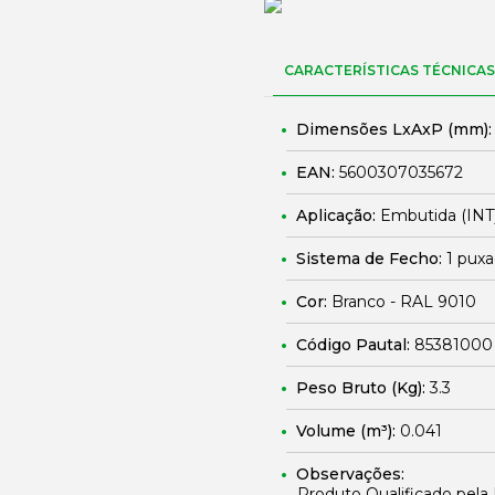
CARACTERÍSTICAS TÉCNICAS
Dimensões LxAxP (mm)
EAN:
5600307035672
Aplicação:
Embutida (INT
Sistema de Fecho:
1 puxa
Cor:
Branco - RAL 9010
Código Pautal:
85381000
Peso Bruto (Kg):
3.3
Volume (m³):
0.041
Observações:
Produto Qualificado pel