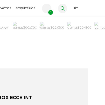
TACTOS
MYQUITÉRIOS
PT
0
FR
ES
EN
OX ECCE INT