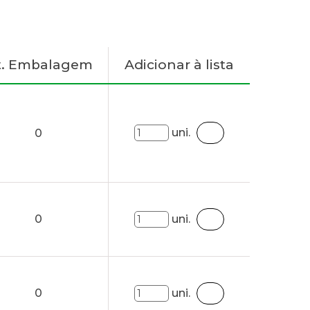
t. Embalagem
Adicionar à lista
uni.
0
0
uni.
0
uni.