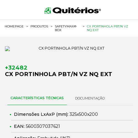
HOMEPAGE
>
PRODUTOS
>
SAFETYMAX®
>
CX PORTINHOLA PBT/N VZ
BOX
NQ EXT
+32482
CX PORTINHOLA PBT/N VZ NQ EXT
CARACTERÍSTICAS TÉCNICAS
DOCUMENTAÇÃO
Dimensões LxAxP (mm):
325x500x200
EAN:
5600307037621