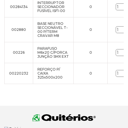
INTERRUPTOR
00284134
SECCIONADOR
0
FUSÍVEL ISF1-00
BASE NEUTRO
SECCIONÁVEL T-
002880
0
00 P/TERM
CRAVAR M8
PARAFUSO
00226
M6x20 C/PORCA
0
JUNÇÃO SMX EXT
REFORÇO P/
00220232
CAIXA
0
325x500x200