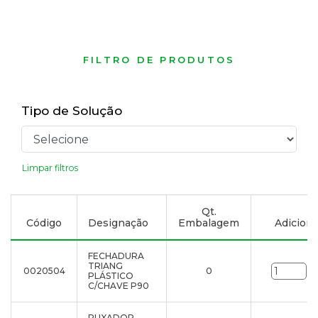
FILTRO DE PRODUTOS
Tipo de Solução
Limpar filtros
Qt.
Código
Designação
Embalagem
Adicionar
FECHADURA
TRIANG
0020504
0
un
PLÁSTICO
C/CHAVE P90
PUXADOR