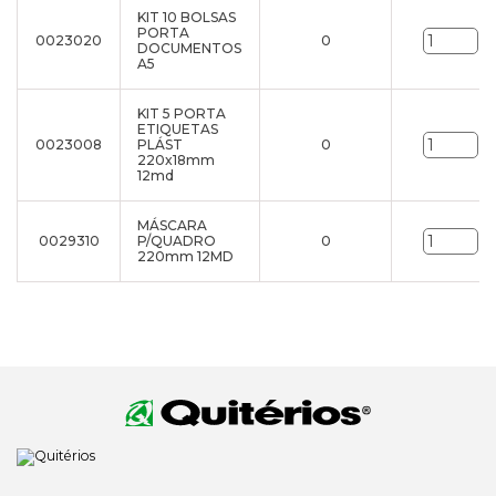
KIT 10 BOLSAS
PORTA
0023020
0
un
DOCUMENTOS
A5
KIT 5 PORTA
ETIQUETAS
0023008
PLÁST
0
un
220x18mm
12md
MÁSCARA
0029310
P/QUADRO
0
un
220mm 12MD