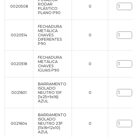
RODAR
0020508
0
un
PLÁSTICO
PLANO P90
FECHADURA
METÁLICA
0020514
CHAVES
0
un
DIFERENTES
P90
FECHADURA
METÁLICA
0020518
0
un
CHAVES
IGUAIS P90
BARRAMENTO
ISOLADO
0021601
NEUTRO 10F
0
un
(1x25+9x16)
AZUL
BARRAMENTO
ISOLADO
0021604
NEUTRO 23F
0
un
(11x16+12x10)
AZUL