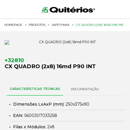
HOMEPAGE
>
PRODUTOS
>
SAFETYMAX
>
CX QUADRO (2X8) 16MD P90 INT
+32810
CX QUADRO (2x8) 16md P90 INT
CARACTERÍSTICAS TÉCNICAS
DOCUMENTAÇÃO
Dimensões LxAxP (mm):
250x375x90
EAN:
5600307033258
Filas x Módulos:
2x8