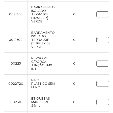
BARRAMENTO
ISOLADO
0021605
TERRA 10F
0
un
(1x25+9x16)
VERDE
BARRAMENTO
ISOLADO
0021608
TERRA 23F
0
un
(11x16+12x10)
VERDE
PERNO PL
C/PORCA
00225
0
un
JUNÇÃO SMX
INT
PINO
0022720
PLÁSTICO SEM
0
un
FURO
ETIQUETAS
00230
MARC CIRC
0
un
24md