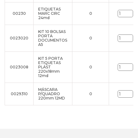
ETIQUETAS
00230
MARC CIRC
0
un
24md
KIT 10 BOLSAS
PORTA
0023020
0
un
DOCUMENTOS
A5
KIT 5 PORTA
ETIQUETAS
0023008
PLÁST
0
un
220x18mm
12md
MÁSCARA
0029310
P/QUADRO
0
un
220mm 12MD