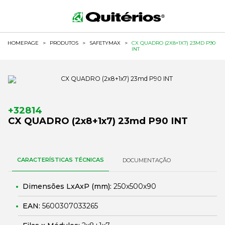
HOMEPAGE
>
PRODUTOS
>
SAFETYMAX
>
CX QUADRO (2X8+1X7) 23MD P90
INT
+32814
CX QUADRO (2x8+1x7) 23md P90 INT
CARACTERÍSTICAS TÉCNICAS
DOCUMENTAÇÃO
Dimensões LxAxP (mm):
250x500x90
EAN:
5600307033265