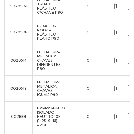
TRIANG
0020504
0
un
PLÁSTICO
C/CHAVE P90
PUXADOR
RODAR
0020508
0
un
PLÁSTICO
PLANO P90
FECHADURA
METÁLICA
0020514
CHAVES
0
un
DIFERENTES
P90
FECHADURA
METÁLICA
0020518
0
un
CHAVES
IGUAIS P90
BARRAMENTO
ISOLADO
0021601
NEUTRO 10F
0
un
(1x25+9x16)
AZUL