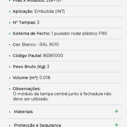
Filas x Módulos:
2x8+1x7
Aplicação:
Embutida (INT)
Nº Tampas:
3
Sistema de Fecho:
1 puxador rodar plástico P90
Cor:
Branco - RAL 9010
Código Pautal:
85381000
Peso Bruto (Kg):
3
Volume (m³):
0.018
Observações:
O módulo da tampa central junto à fechadura não
deve ser utilizado.
Materiais
Protecção e Segurança