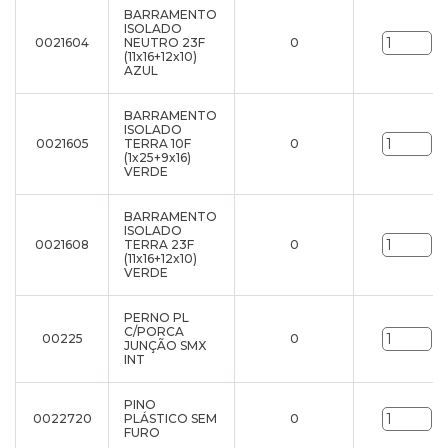
BARRAMENTO
ISOLADO
0021604
NEUTRO 23F
0
un
(11x16+12x10)
AZUL
BARRAMENTO
ISOLADO
0021605
TERRA 10F
0
un
(1x25+9x16)
VERDE
BARRAMENTO
ISOLADO
0021608
TERRA 23F
0
un
(11x16+12x10)
VERDE
PERNO PL
C/PORCA
00225
0
un
JUNÇÃO SMX
INT
PINO
0022720
PLÁSTICO SEM
0
un
FURO