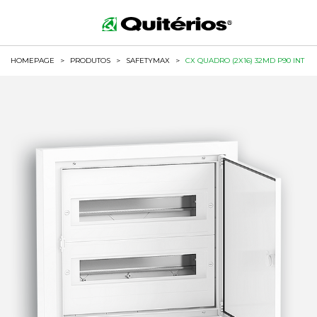
HOMEPAGE
>
PRODUTOS
>
SAFETYMAX
>
CX QUADRO (2X16) 32MD P90 INT