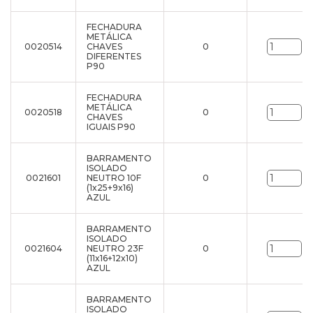
FECHADURA
METÁLICA
0020514
CHAVES
0
un
DIFERENTES
P90
FECHADURA
METÁLICA
0020518
0
un
CHAVES
IGUAIS P90
BARRAMENTO
ISOLADO
0021601
NEUTRO 10F
0
un
(1x25+9x16)
AZUL
BARRAMENTO
ISOLADO
0021604
NEUTRO 23F
0
un
(11x16+12x10)
AZUL
BARRAMENTO
ISOLADO