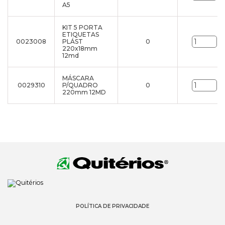
A5
KIT 5 PORTA
ETIQUETAS
0023008
PLÁST
0
un
220x18mm
12md
MÁSCARA
0029310
P/QUADRO
0
un
220mm 12MD
POLÍTICA DE PRIVACIDADE