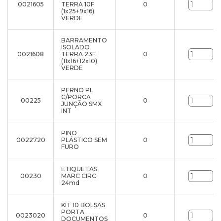
0021605
TERRA 10F
0
un
(1x25+9x16)
VERDE
BARRAMENTO
ISOLADO
0021608
TERRA 23F
0
un
(11x16+12x10)
VERDE
PERNO PL
C/PORCA
00225
0
un
JUNÇÃO SMX
INT
PINO
0022720
PLÁSTICO SEM
0
un
FURO
ETIQUETAS
00230
MARC CIRC
0
un
24md
KIT 10 BOLSAS
PORTA
0023020
0
un
DOCUMENTOS