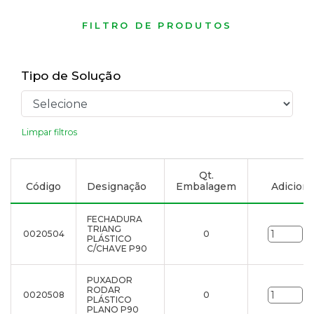
FILTRO DE PRODUTOS
Tipo de Solução
Limpar filtros
Qt.
Código
Designação
Embalagem
Adicionar
FECHADURA
TRIANG
0020504
0
un
PLÁSTICO
C/CHAVE P90
PUXADOR
RODAR
0020508
0
un
PLÁSTICO
PLANO P90