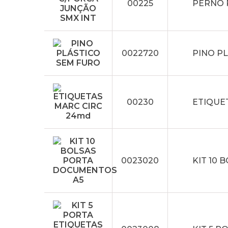
00225
PERNO 
0022720
PINO P
00230
ETIQUE
0023020
KIT 10