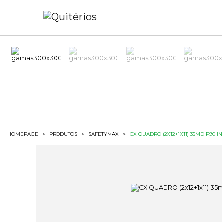
HOMEPAGE
>
PRODUTOS
>
SAFETYMAX
>
CX QUADRO (2X12+1X11) 35MD P90 IN