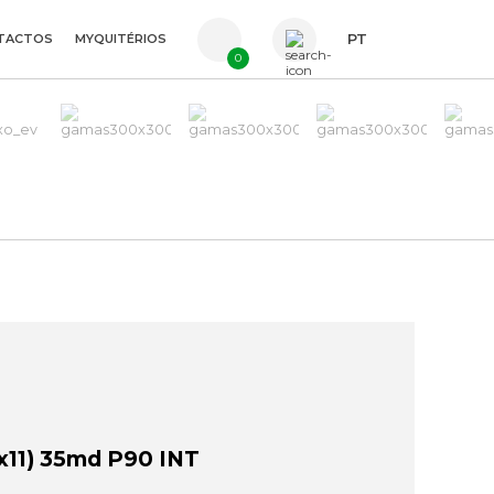
TACTOS
MYQUITÉRIOS
PT
0
FR
ES
EN
11) 35md P90 INT