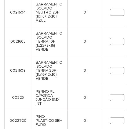
BARRAMENTO
ISOLADO
0021604
NEUTRO 23F
0
un
(11x16+12x10)
AZUL
BARRAMENTO
ISOLADO
0021605
TERRA 10F
0
un
(1x25+9x16)
VERDE
BARRAMENTO
ISOLADO
0021608
TERRA 23F
0
un
(11x16+12x10)
VERDE
PERNO PL
C/PORCA
00225
0
un
JUNÇÃO SMX
INT
PINO
0022720
PLÁSTICO SEM
0
un
FURO