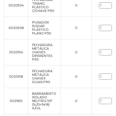
TRIANG
0020504
0
un
PLÁSTICO
C/CHAVE P90
PUXADOR
RODAR
0020508
0
un
PLÁSTICO
PLANO P90
FECHADURA
METÁLICA
0020514
CHAVES
0
un
DIFERENTES
P90
FECHADURA
METÁLICA
0020518
0
un
CHAVES
IGUAIS P90
BARRAMENTO
ISOLADO
0021601
NEUTRO 10F
0
un
(1x25+9x16)
AZUL