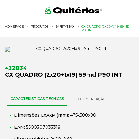
HOMEPAGE
>
PRODUTOS
>
SAFETYMAX
>
CX QUADRO (2X20+1X19) 59MD
P90 INT
+32834
CX QUADRO (2x20+1x19) 59md P90 INT
CARACTERÍSTICAS TÉCNICAS
DOCUMENTAÇÃO
Dimensões LxAxP (mm):
475x500x90
EAN:
5600307033319