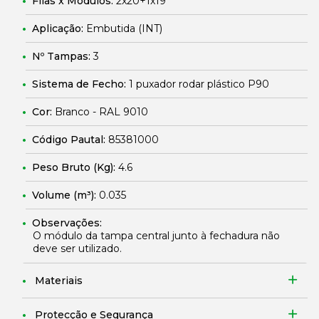
Filas x Módulos:
2x20+1x19
Aplicação:
Embutida (INT)
Nº Tampas:
3
Sistema de Fecho:
1 puxador rodar plástico P90
Cor:
Branco - RAL 9010
Código Pautal:
85381000
Peso Bruto (Kg):
4.6
Volume (m³):
0.035
Observações:
O módulo da tampa central junto à fechadura não
deve ser utilizado.
Materiais
Protecção e Segurança