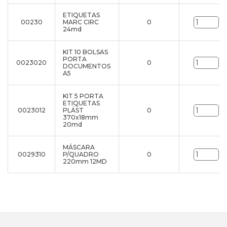
ETIQUETAS
00230
MARC CIRC
0
un
24md
KIT 10 BOLSAS
PORTA
0023020
0
un
DOCUMENTOS
A5
KIT 5 PORTA
ETIQUETAS
0023012
PLÁST
0
un
370x18mm
20md
MÁSCARA
0029310
P/QUADRO
0
un
220mm 12MD