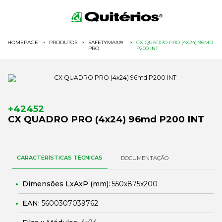
HOMEPAGE
>
PRODUTOS
>
SAFETYMAX®
>
CX QUADRO PRO (4X24) 96MD
PRO
P200 INT
+42452
CX QUADRO PRO (4x24) 96md P200 INT
CARACTERÍSTICAS TÉCNICAS
DOCUMENTAÇÃO
Dimensões LxAxP (mm):
550x875x200
EAN:
5600307039762