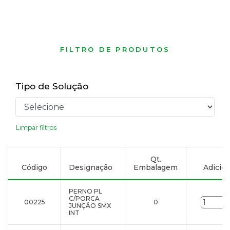
FILTRO DE PRODUTOS
Tipo de Solução
Limpar filtros
Qt.
Código
Designação
Embalagem
Adicion
PERNO PL
C/PORCA
00225
0
JUNÇÃO SMX
INT