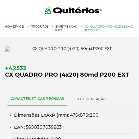
HOMEPAGE
>
PRODUTOS
>
SAFETYMAX®
>
CX QUADRO PRO (4X20) 80MD
PRO
P200 EXT
+42532
CX QUADRO PRO (4x20) 80md P200 EXT
CARACTERÍSTICAS TÉCNICAS
DOCUMENTAÇÃO
Dimensões LxAxP (mm):
475x875x200
EAN:
5600307039823