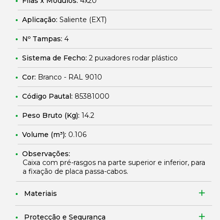
Filas x Módulos:
4x20
Aplicação:
Saliente (EXT)
Nº Tampas:
4
Sistema de Fecho:
2 puxadores rodar plástico
Cor:
Branco - RAL 9010
Código Pautal:
85381000
Peso Bruto (Kg):
14.2
Volume (m³):
0.106
Observações:
Caixa com pré-rasgos na parte superior e inferior, para
a fixação de placa passa-cabos.
Materiais
Protecção e Segurança