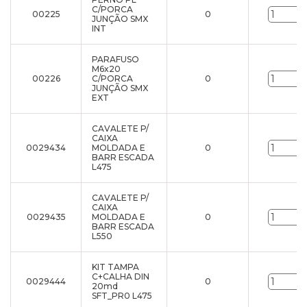
C/PORCA
00225
0
JUNÇÃO SMX
INT
PARAFUSO
M6x20
00226
C/PORCA
0
JUNÇÃO SMX
EXT
CAVALETE P/
CAIXA
0029434
MOLDADA E
0
BARR ESCADA
L475
CAVALETE P/
CAIXA
0029435
MOLDADA E
0
BARR ESCADA
L550
KIT TAMPA
C+CALHA DIN
0029444
0
20md
SFT_PR0 L475