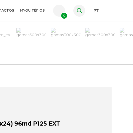
TACTOS
MYQUITÉRIOS
PT
0
FR
ES
EN
24) 96md P125 EXT