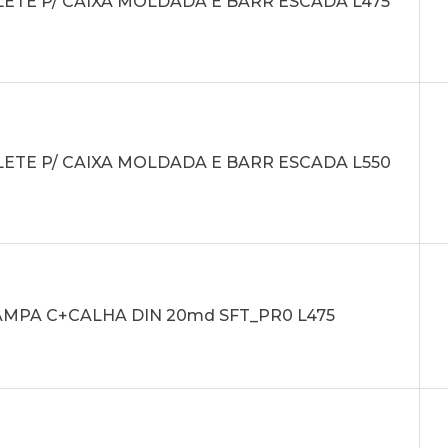
ETE P/ CAIXA MOLDADA E BARR ESCADA L475
ETE P/ CAIXA MOLDADA E BARR ESCADA L550
AMPA C+CALHA DIN 20md SFT_PR0 L475