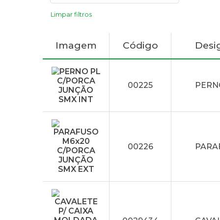
Limpar filtros
Imagem
Código
Desi
00225
PERN
00226
PARA