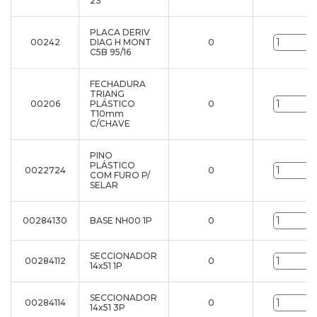
2S
PLACA DERIV
00242
DIAG H MONT
0
u
C5B 95/16
FECHADURA
TRIANG
00206
PLÁSTICO
0
u
T10mm
C/CHAVE
PINO
PLÁSTICO
0022724
0
u
COM FURO P/
SELAR
00284130
BASE NH00 1P
0
u
SECCIONADOR
00284112
0
u
14x51 1P
SECCIONADOR
00284114
0
u
14x51 3P