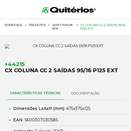
HOMEPAGE
>
PRODUTOS
>
SAFETYMAX®
>
CX COLUNA CC 2 SAÍDAS 95/16
BOX
P125 EXT
+44215
CX COLUNA CC 2 SAÍDAS 95/16 P125 EXT
CARACTERÍSTICAS TÉCNICAS
DOCUMENTAÇÃO
Dimensões LxAxP (mm):
475x375x125
EAN:
5600307030585