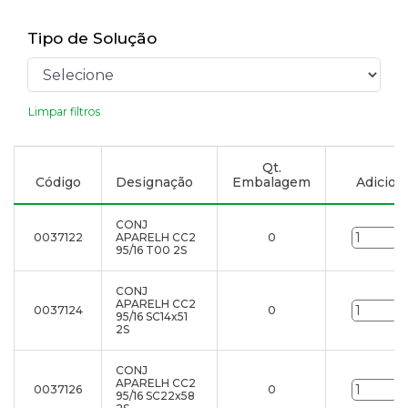
Tipo de Solução
Limpar filtros
Qt.
Código
Designação
Embalagem
Adiciona
CONJ
0037122
APARELH CC2
0
u
95/16 T00 2S
CONJ
APARELH CC2
0037124
0
u
95/16 SC14x51
2S
CONJ
APARELH CC2
0037126
0
u
95/16 SC22x58