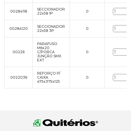
SECCIONADOR
00284118
0
u
22x58 1P
SECCIONADOR
00284120
0
u
22x58 3P
PARAFUSO
M6x20
00226
C/PORCA
0
u
JUNÇÃO SMX
EXT
REFORÇO P/
0022036
CAIXA
0
u
475x375x125