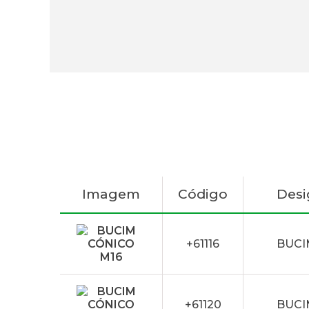
Imagem
Código
Des
+61116
BUCI
+61120
BUCI