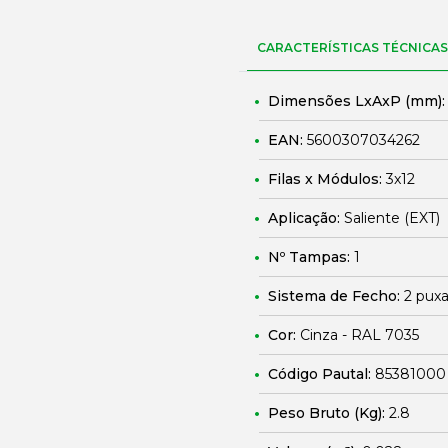
CARACTERÍSTICAS TÉCNICAS
Dimensões LxAxP (mm)
EAN:
5600307034262
Filas x Módulos:
3x12
Aplicação:
Saliente (EXT)
Nº Tampas:
1
Sistema de Fecho:
2 puxa
Cor:
Cinza - RAL 7035
Código Pautal:
85381000
Peso Bruto (Kg):
2.8