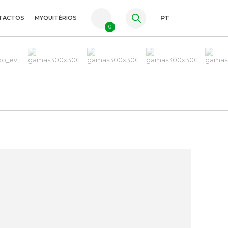
TACTOS
MYQUITÉRIOS
PT
0
FR
ES
EN