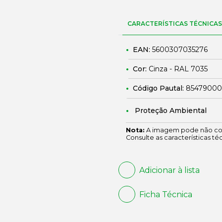
CARACTERÍSTICAS TÉCNICAS
EAN:
5600307035276
Cor:
Cinza - RAL 7035
Código Pautal:
85479000
Proteção Ambiental
Nota:
A imagem pode não cor
Consulte as características té
Adicionar à lista
Ficha Técnica