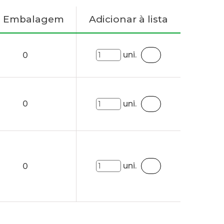
. Embalagem
Adicionar à lista
uni.
0
0
uni.
uni.
0