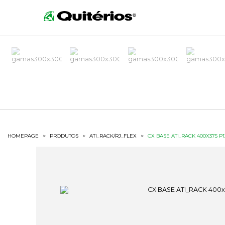
HOMEPAGE
>
PRODUTOS
>
ATI_RACK/RJ_FLEX
>
CX BASE ATI_RACK 400X375 P1