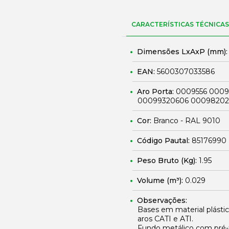
CARACTERÍSTICAS TÉCNICAS
Dimensões LxAxP (mm)
EAN:
5600307033586
Aro Porta:
0009556 0009
00099320606 00098202
Cor:
Branco - RAL 9010
Código Pautal:
85176990
Peso Bruto (Kg):
1.95
Volume (m³):
0.029
Observações:
Bases em material plástic
aros CATI e ATI.
Fundo metálico com pré-f