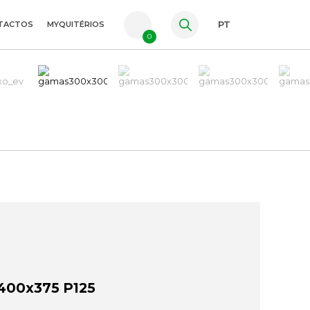
TACTOS
MYQUITÉRIOS
PT
0
FR
ES
EN
400x375 P125