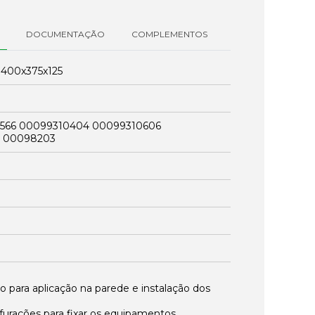
DOCUMENTAÇÃO
COMPLEMENTOS
:
400x375x125
566 00099310404 00099310606
 00098203
o para aplicação na parede e instalação dos
urações para fixar os equipamentos.