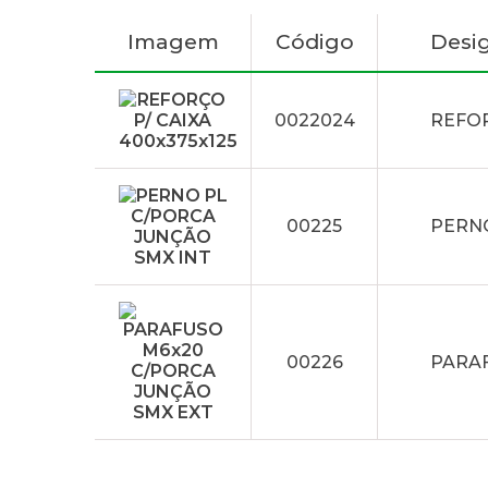
Imagem
Código
Desi
0022024
REFOR
00225
PERNO
00226
PARAF