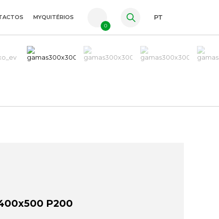
TACTOS
MYQUITÉRIOS
PT
0
FR
ES
EN
 400x500 P200