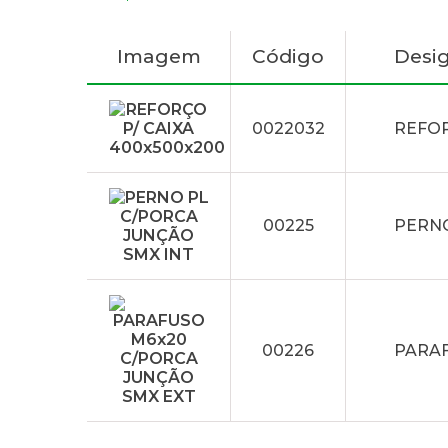
Imagem
Código
Desi
0022032
REFOR
00225
PERNO
00226
PARAF