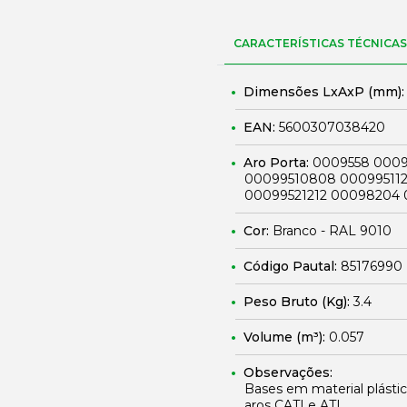
CARACTERÍSTICAS TÉCNICAS
Dimensões LxAxP (mm)
EAN:
5600307038420
Aro Porta:
0009558 0009
00099510808 00099511
00099521212 00098204
Cor:
Branco - RAL 9010
Código Pautal:
85176990
Peso Bruto (Kg):
3.4
Volume (m³):
0.057
Observações:
Bases em material plástic
aros CATI e ATI.