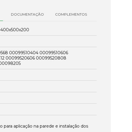
DOCUMENTAÇÃO
COMPLEMENTOS
:
400x500x200
568 00099510404 00099510606
212 00099520606 00099520808
 00098205
o para aplicação na parede e instalação dos