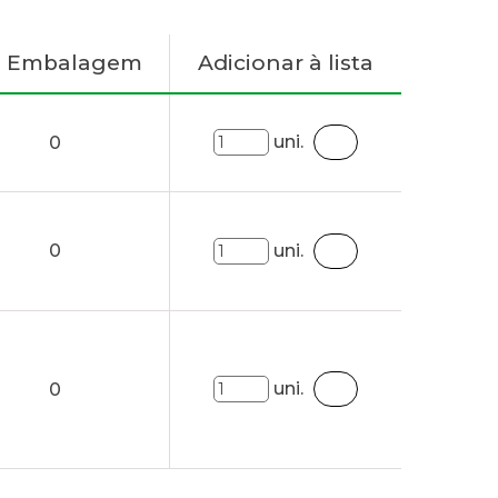
. Embalagem
Adicionar à lista
uni.
0
0
uni.
uni.
0