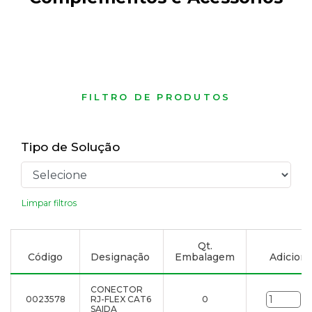
FILTRO DE PRODUTOS
Tipo de Solução
Limpar filtros
Qt.
Código
Designação
Embalagem
Adicionar
CONECTOR
0023578
RJ-FLEX CAT6
0
un
SAIDA