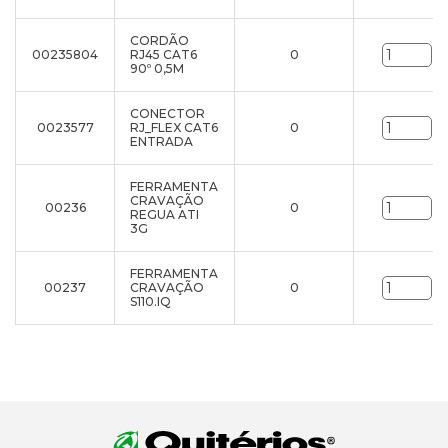
CORDÃO
00235804
RJ45 CAT6
0
un
90º 0,5M
CONECTOR
0023577
RJ_FLEX CAT6
0
un
ENTRADA
FERRAMENTA
CRAVAÇÃO
00236
0
un
REGUA ATI
3G
FERRAMENTA
00237
CRAVAÇÃO
0
un
S110.IQ