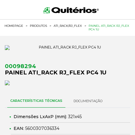
HOMEPAGE
>
PRODUTOS
>
ATI_RACK/RJ_FLEX
>
PAINEL ATI_RACK RJ_FLEX
PC4 1U
00098294
PAINEL ATI_RACK RJ_FLEX PC4 1U
CARACTERÍSTICAS TÉCNICAS
DOCUMENTAÇÃO
Dimensões LxAxP (mm):
321x45
EAN:
5600307036334