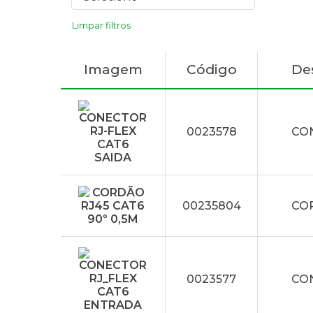
Limpar filtros
Imagem
Código
De
0023578
CON
00235804
COR
0023577
CO