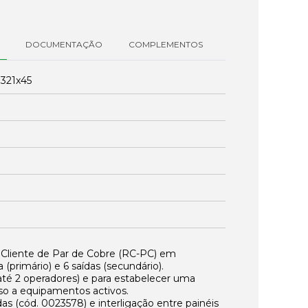
DOCUMENTAÇÃO
COMPLEMENTOS
:
321x45
e Cliente de Par de Cobre (RC-PC) em
 (primário) e 6 saídas (secundário).
(até 2 operadores) e para estabelecer uma
so a equipamentos activos.
das (cód.
0023578
) e interligação entre painéis