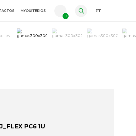
TACTOS
MYQUITÉRIOS
PT
0
FR
ES
EN
J_FLEX PC6 1U