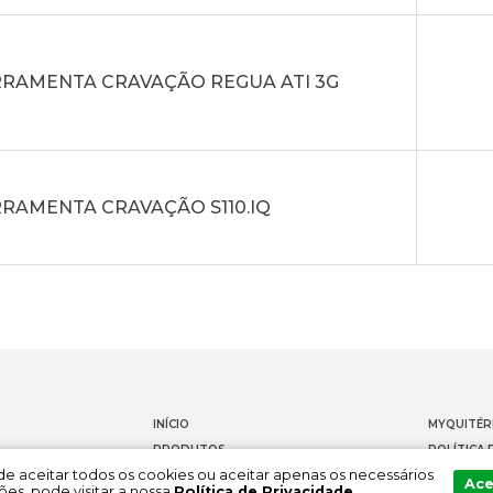
RRAMENTA CRAVAÇÃO REGUA ATI 3G
RAMENTA CRAVAÇÃO S110.IQ
INÍCIO
MYQUITÉR
PRODUTOS
POLÍTICA 
Pode aceitar todos os cookies ou aceitar apenas os necessários
DOCUMENTAÇÃO
CONTACT
Ace
es, pode visitar a nossa
Política de Privacidade
.