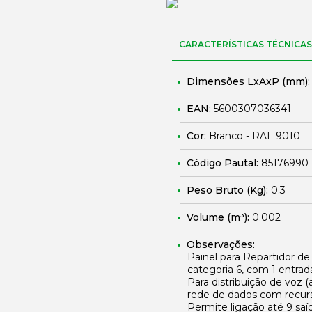
CARACTERÍSTICAS TÉCNICAS
Dimensões LxAxP (mm)
EAN:
5600307036341
Cor:
Branco - RAL 9010
Código Pautal:
85176990
Peso Bruto (Kg):
0.3
Volume (m³):
0.002
Observações:
Painel para Repartidor d
categoria 6, com 1 entrada
Para distribuição de voz 
rede de dados com recur
Permite ligação até 9 saí