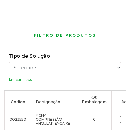
FILTRO DE PRODUTOS
Tipo de Solução
Limpar filtros
Qt.
Código
Designação
Embalagem
Adic
FICHA
0023550
COMPRESSÃO
0
ANGULAR ENCAIXE