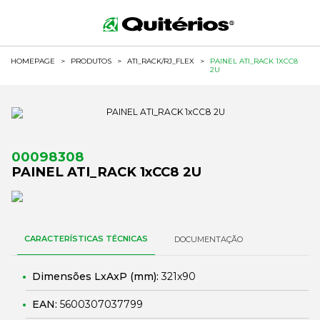
HOMEPAGE
>
PRODUTOS
>
ATI_RACK/RJ_FLEX
>
PAINEL ATI_RACK 1XCC8
2U
00098308
PAINEL ATI_RACK 1xCC8 2U
CARACTERÍSTICAS TÉCNICAS
DOCUMENTAÇÃO
Dimensões LxAxP (mm):
321x90
EAN:
5600307037799