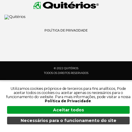
POLÍTICA DE PRIVACIDADE
© 2022 QUITÉRIOS
TODOS OS DIREITOS RESERVADOS
Utilizamos cookies próprios e de terceiros para fins analíticos, Pode
aceitar todos os cookies ou aceitar apenas os necessários para o
funcionamento do website. Para mais informações, pode visitar a nossa
Política de Privacidade
.
Aceitar todos
Necessários para o funcionamento do site
MENU
PESQUISA
PRODUTOS
PT
PESQUISA:
IDIOMA: