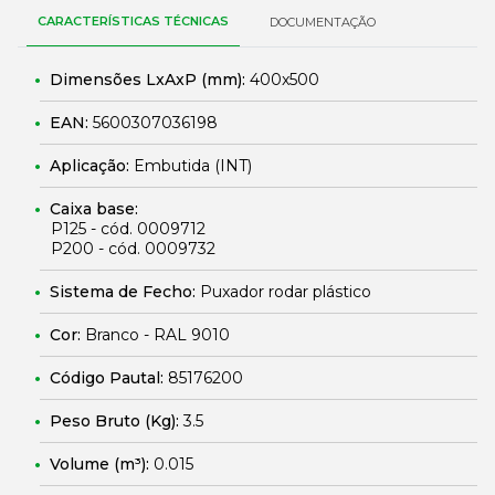
CARACTERÍSTICAS TÉCNICAS
DOCUMENTAÇÃO
Dimensões LxAxP (mm):
400x500
EAN:
5600307036198
Aplicação:
Embutida (INT)
Caixa base:
P125 - cód. 0009712
P200 - cód. 0009732
Sistema de Fecho:
Puxador rodar plástico
Cor:
Branco - RAL 9010
Código Pautal:
85176200
Peso Bruto (Kg):
3.5
Volume (m³):
0.015