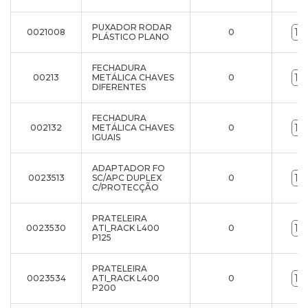
PUXADOR RODAR
0021008
0
PLÁSTICO PLANO
FECHADURA
00213
METÁLICA CHAVES
0
DIFERENTES
FECHADURA
002132
METÁLICA CHAVES
0
IGUAIS
ADAPTADOR FO
0023513
SC/APC DUPLEX
0
C/PROTECÇÃO
PRATELEIRA
0023530
ATI_RACK L400
0
P125
PRATELEIRA
0023534
ATI_RACK L400
0
P200