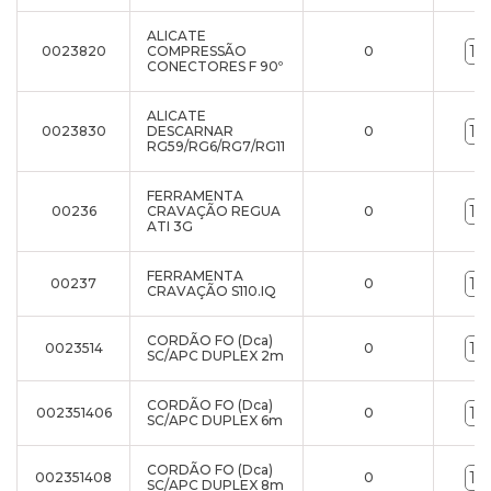
ALICATE
0023820
COMPRESSÃO
0
CONECTORES F 90º
ALICATE
0023830
DESCARNAR
0
RG59/RG6/RG7/RG11
FERRAMENTA
00236
CRAVAÇÃO REGUA
0
ATI 3G
FERRAMENTA
00237
0
CRAVAÇÃO S110.IQ
CORDÃO FO (Dca)
0023514
0
SC/APC DUPLEX 2m
CORDÃO FO (Dca)
002351406
0
SC/APC DUPLEX 6m
CORDÃO FO (Dca)
002351408
0
SC/APC DUPLEX 8m