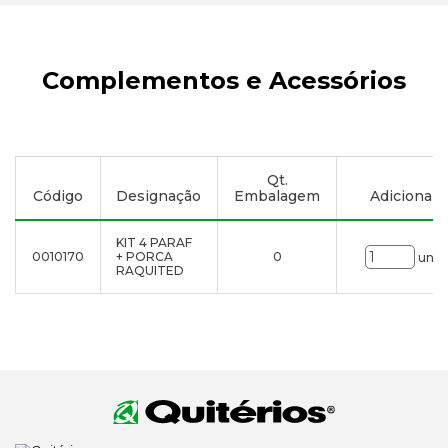
Complementos e Acessórios
Qt.
Código
Designação
Embalagem
Adicionar à
KIT 4 PARAF
0010170
+ PORCA
0
uni.
RAQUITED