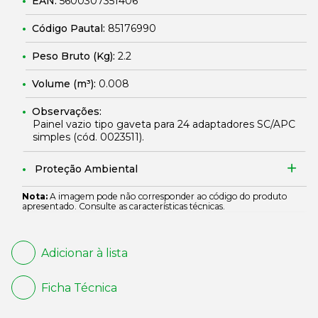
EAN:
5600307351406
Código Pautal:
85176990
Peso Bruto (Kg):
2.2
Volume (m³):
0.008
Observações:
Painel vazio tipo gaveta para 24 adaptadores SC/APC
simples (cód.
0023511
).
Proteção Ambiental
Nota:
A imagem pode não corresponder ao código do produto
apresentado. Consulte as características técnicas.
Adicionar à lista
Ficha Técnica