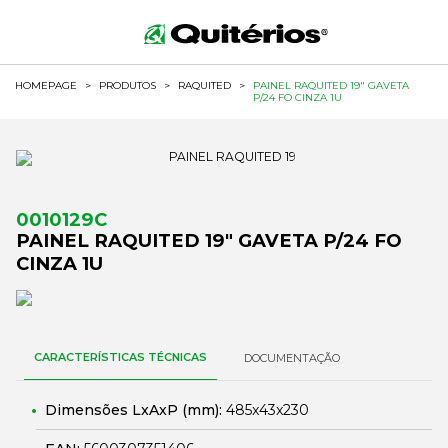
HOMEPAGE
>
PRODUTOS
>
RAQUITED
>
PAINEL RAQUITED 19" GAVETA
P/24 FO CINZA 1U
0010129C
PAINEL RAQUITED 19" GAVETA P/24 FO
CINZA 1U
CARACTERÍSTICAS TÉCNICAS
DOCUMENTAÇÃO
Dimensões LxAxP (mm):
485x43x230