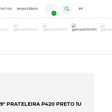
TACTOS
MYQUITÉRIOS
PT
0
FR
ES
EN
9" PRATELEIRA P420 PRETO 1U