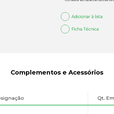
Adicionar à lista
Ficha Técnica
Complementos e Acessórios
signação
Qt. E