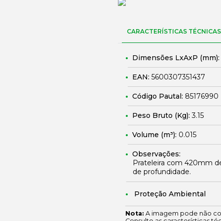
CARACTERÍSTICAS TÉCNICAS
Dimensões LxAxP (mm)
EAN:
5600307351437
Código Pautal:
85176990
Peso Bruto (Kg):
3.15
Volume (m³):
0.015
Observações:
Prateleira com 420mm de
de profundidade.
Proteção Ambiental
Nota:
A imagem pode não cor
Consulte as características té