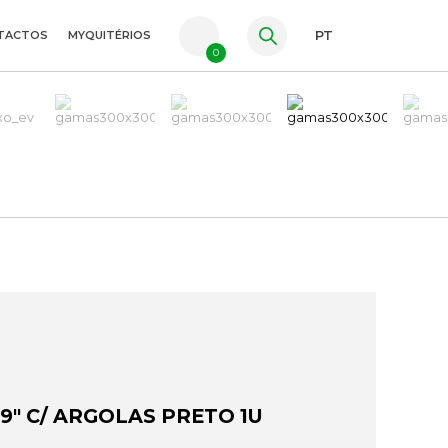
TACTOS
MYQUITÉRIOS
PT
0
FR
ES
EN
9" C/ ARGOLAS PRETO 1U