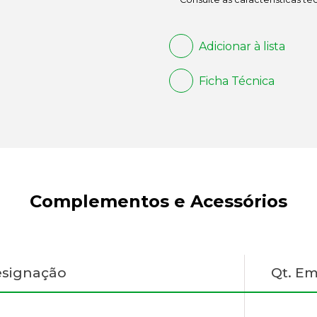
Adicionar à lista
Ficha Técnica
Complementos e Acessórios
signação
Qt. E