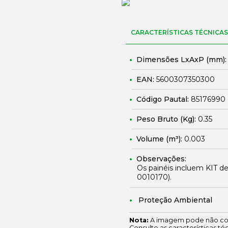
CARACTERÍSTICAS TÉCNICAS
Dimensões LxAxP (mm)
EAN:
5600307350300
Código Pautal:
85176990
Peso Bruto (Kg):
0.35
Volume (m³):
0.003
Observações:
Os painéis incluem KIT de
0010170
).
Proteção Ambiental
Nota:
A imagem pode não cor
Consulte as características té