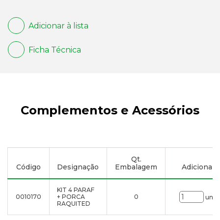
Adicionar à lista
Ficha Técnica
Complementos e Acessórios
Qt.
Código
Designação
Embalagem
Adicionar à
KIT 4 PARAF
0010170
+ PORCA
0
uni.
RAQUITED