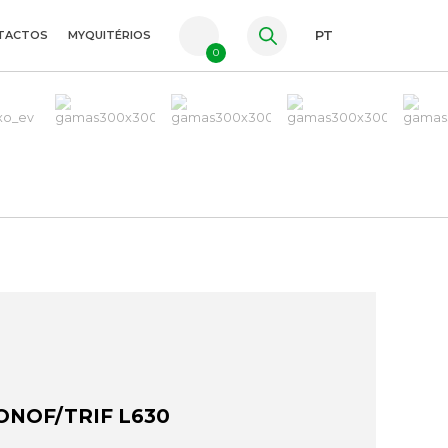
TACTOS
MYQUITÉRIOS
PT
0
FR
ES
EN
ONOF/TRIF L630