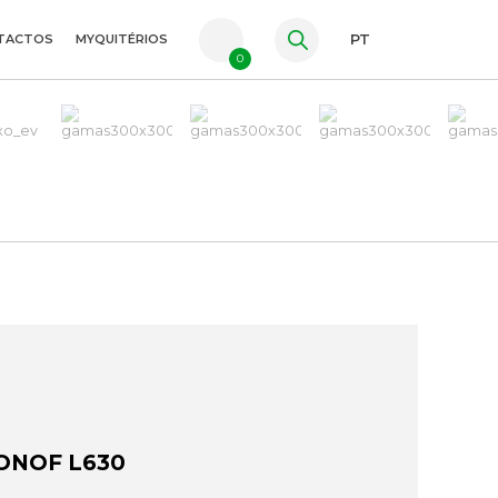
TACTOS
MYQUITÉRIOS
PT
0
FR
ES
EN
MONOF L630