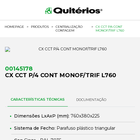
HOMEPAGE
>
PRODUTOS
>
CENTRALIZAÇÃO
>
CX CCT P/4 CONT
CONTAGEM
MONOF/TRIF L760
00145178
CX CCT P/4 CONT MONOF/TRIF L760
CARACTERÍSTICAS TÉCNICAS
DOCUMENTAÇÃO
Dimensões LxAxP (mm):
760x380x225
Sistema de Fecho:
Parafuso plástico triangular