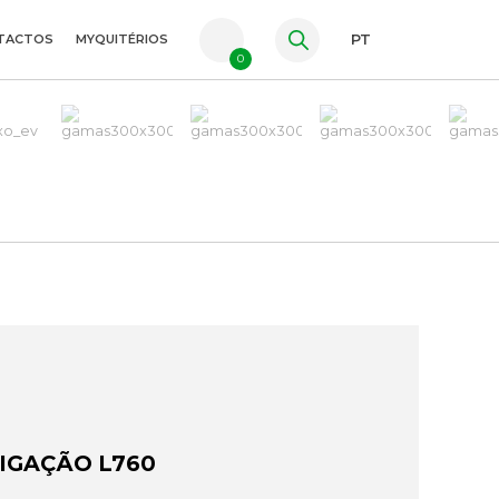
TACTOS
MYQUITÉRIOS
PT
0
FR
ES
EN
LIGAÇÃO L760