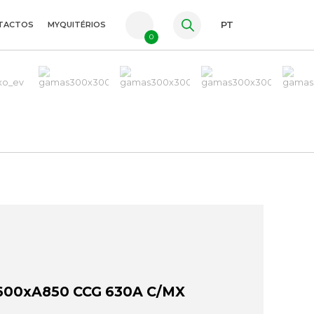
TACTOS
MYQUITÉRIOS
PT
0
FR
ES
EN
600xA850 CCG 630A C/MX