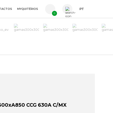
TACTOS
MYQUITÉRIOS
PT
0
FR
ES
EN
600xA850 CCG 630A C/MX