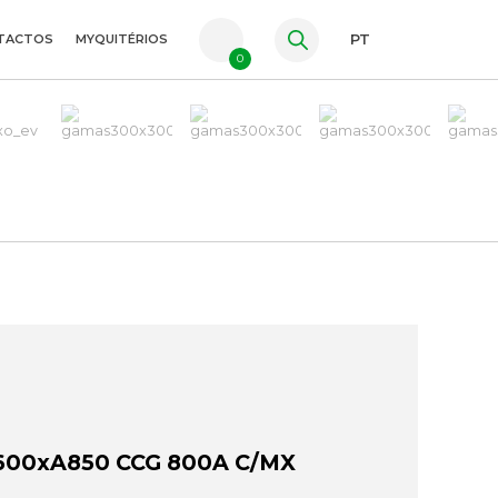
TACTOS
MYQUITÉRIOS
PT
0
FR
ES
EN
600xA850 CCG 800A C/MX