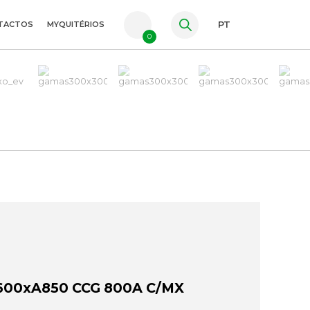
TACTOS
MYQUITÉRIOS
PT
0
FR
ES
EN
600xA850 CCG 800A C/MX