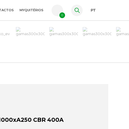
TACTOS
MYQUITÉRIOS
PT
0
FR
ES
EN
000xA250 CBR 400A