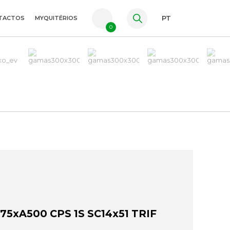
TACTOS
MYQUITÉRIOS
PT
0
FR
ES
EN
75xA500 CPS 1S SC14x51 TRIF