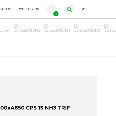
TACTOS
MYQUITÉRIOS
PT
0
FR
ES
EN
00xA850 CPS 1S NH3 TRIF