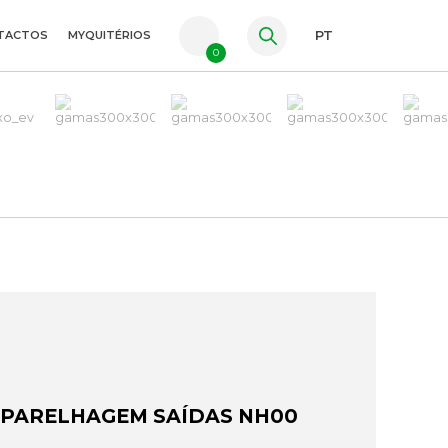
TACTOS
MYQUITÉRIOS
PT
0
FR
ES
EN
APARELHAGEM SAÍDAS NH00