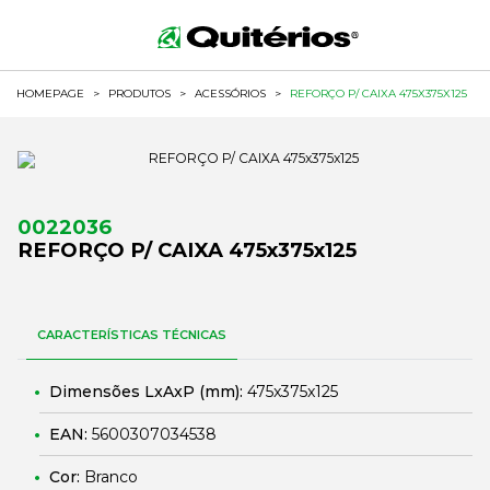
HOMEPAGE
>
PRODUTOS
>
ACESSÓRIOS
>
REFORÇO P/ CAIXA 475X375X125
0022036
REFORÇO P/ CAIXA 475x375x125
CARACTERÍSTICAS TÉCNICAS
Dimensões LxAxP (mm):
475x375x125
EAN:
5600307034538
Cor:
Branco