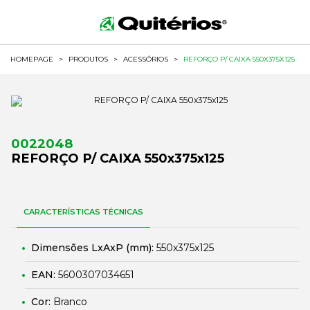
HOMEPAGE
>
PRODUTOS
>
ACESSÓRIOS
>
REFORÇO P/ CAIXA 550X375X125
0022048
REFORÇO P/ CAIXA 550x375x125
CARACTERÍSTICAS TÉCNICAS
Dimensões LxAxP (mm):
550x375x125
EAN:
5600307034651
Cor:
Branco