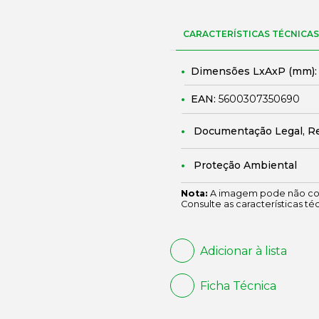
CARACTERÍSTICAS TÉCNICAS
Dimensões LxAxP (mm)
EAN:
5600307350690
Documentação Legal, R
Proteção Ambiental
Nota:
A imagem pode não cor
Consulte as características té
Adicionar à lista
Ficha Técnica