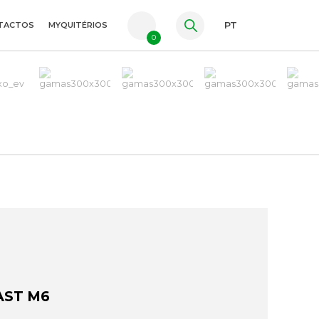
TACTOS
MYQUITÉRIOS
PT
0
FR
ES
EN
AST M6