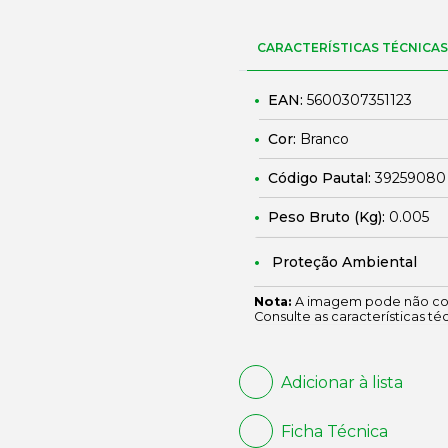
CARACTERÍSTICAS TÉCNICAS
EAN:
5600307351123
Cor:
Branco
Código Pautal:
39259080
Peso Bruto (Kg):
0.005
Proteção Ambiental
Nota:
A imagem pode não cor
Consulte as características té
Adicionar à lista
Ficha Técnica