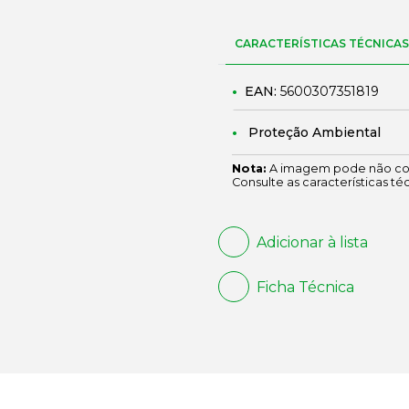
CARACTERÍSTICAS TÉCNICAS
EAN:
5600307351819
Proteção Ambiental
Nota:
A imagem pode não cor
Consulte as características té
Adicionar à lista
Ficha Técnica