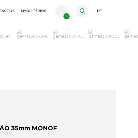
TACTOS
MYQUITÉRIOS
PT
0
FR
ES
EN
ÇÃO 35mm MONOF