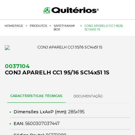
HOMEPAGE
>
PRODUTOS
>
SAFETYMAX®
>
CONJ APARELH CC1 95/16
BOX
SC14X51 1S
0037104
CONJ APARELH CC1 95/16 SC14x51 1S
CARACTERÍSTICAS TÉCNICAS
DOCUMENTAÇÃO
Dimensões LxAxP (mm):
285x195
EAN:
5600307037447