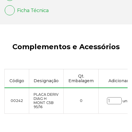
Ficha Técnica
Complementos e Acessórios
Qt.
Código
Designação
Embalagem
Adicionar à 
PLACA DERIV
DIAG H
00242
0
uni.
MONT C5B
95/16