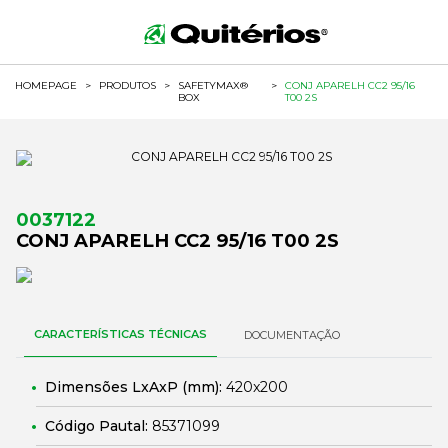
HOMEPAGE
>
PRODUTOS
>
SAFETYMAX®
>
CONJ APARELH CC2 95/16
BOX
T00 2S
0037122
CONJ APARELH CC2 95/16 T00 2S
CARACTERÍSTICAS TÉCNICAS
DOCUMENTAÇÃO
Dimensões LxAxP (mm):
420x200
Código Pautal:
85371099