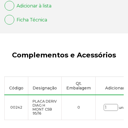
Adicionar à lista
Ficha Técnica
Complementos e Acessórios
Qt.
Código
Designação
Embalagem
Adicionar à 
PLACA DERIV
DIAG H
00242
0
uni.
MONT C5B
95/16