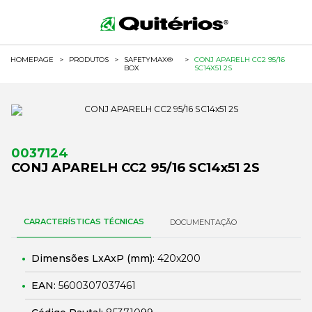
HOMEPAGE
>
PRODUTOS
>
SAFETYMAX®
>
CONJ APARELH CC2 95/16
BOX
SC14X51 2S
0037124
CONJ APARELH CC2 95/16 SC14x51 2S
CARACTERÍSTICAS TÉCNICAS
DOCUMENTAÇÃO
Dimensões LxAxP (mm):
420x200
EAN:
5600307037461