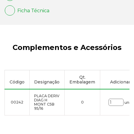
Ficha Técnica
Complementos e Acessórios
Qt.
Código
Designação
Embalagem
Adicionar à 
PLACA DERIV
DIAG H
00242
0
uni.
MONT C5B
95/16