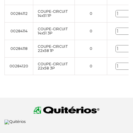
COUPE-CIRCUIT
00284112
0
U
14x51 1P
COUPE-CIRCUIT
00284114
0
U
14x51 3P
COUPE-CIRCUIT
00284118
0
U
22x58 1P
COUPE-CIRCUIT
00284120
0
U
22x58 3P