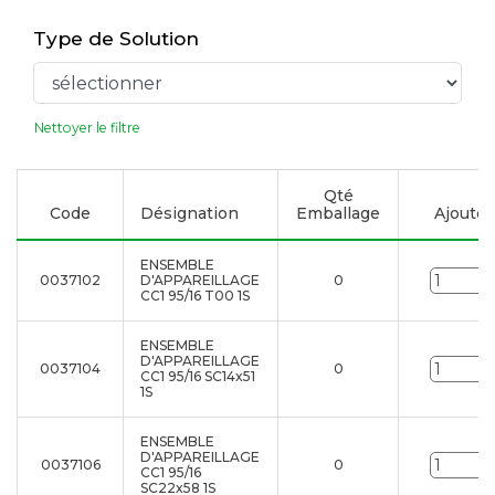
Type de Solution
Nettoyer le filtre
Qté
Code
Désignation
Emballage
Ajouter 
ENSEMBLE
0037102
D'APPAREILLAGE
0
U
CC1 95/16 T00 1S
ENSEMBLE
D'APPAREILLAGE
0037104
0
U
CC1 95/16 SC14x51
1S
ENSEMBLE
D'APPAREILLAGE
0037106
0
U
CC1 95/16
SC22x58 1S