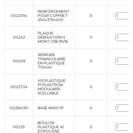
RENFORCEMENT
0022014
POUR COFFRET
0
U
250x375x200
PLAQUE
00242
DÉRIVATION H
0
U
MONT C5B 95/16
SERRURE
TRIANGULAIRE
00206
0
U
EN PLASTIQUE
T10mm
VIS PLASTIQUE
P/ PLASTRON
0022724
0
U
MODULAIRE
SCELLABLE
00284130
BASE NH00 1P
0
U
BOULON
00225
PLASTIQUE A/
0
U
ÉCROU ENC