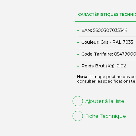
CARACTÉRISTIQUES TECHNI
EAN:
5600307035344
Couleur:
Gris - RAL 7035
Code Tarifaire:
8547900
Poids Brut (Kg):
0.02
Nota:
L'image peut ne pas cor
consulter les spécifications t
Ajouter à la liste
Fiche Technique