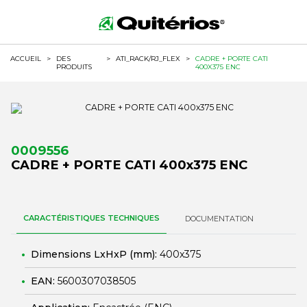
ACCUEIL
>
DES
>
ATI_RACK/RJ_FLEX
>
CADRE + PORTE CATI
PRODUITS
400X375 ENC
0009556
CADRE + PORTE CATI 400x375 ENC
CARACTÉRISTIQUES TECHNIQUES
DOCUMENTATION
Dimensions LxHxP (mm):
400x375
EAN:
5600307038505