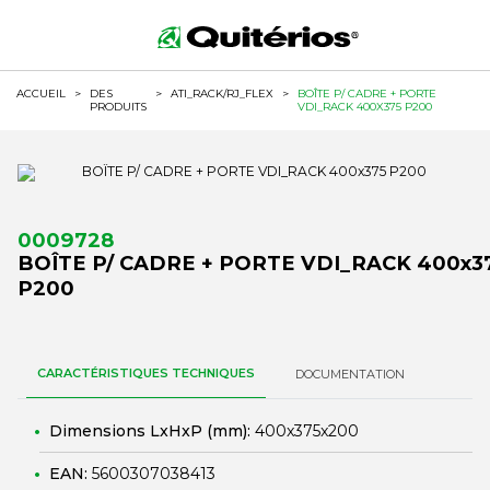
ACCUEIL
>
DES
>
ATI_RACK/RJ_FLEX
>
BOÎTE P/ CADRE + PORTE
PRODUITS
VDI_RACK 400X375 P200
0009728
BOÎTE P/ CADRE + PORTE VDI_RACK 400x3
P200
CARACTÉRISTIQUES TECHNIQUES
DOCUMENTATION
Dimensions LxHxP (mm):
400x375x200
EAN:
5600307038413