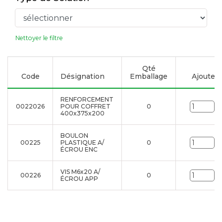
Nettoyer le filtre
Qté
Code
Désignation
Emballage
Ajouter à
RENFORCEMENT
0022026
POUR COFFRET
0
Un
400x375x200
BOULON
00225
PLASTIQUE A/
0
Un
ÉCROU ENC
VIS M6x20 A/
00226
0
Un
ÉCROU APP