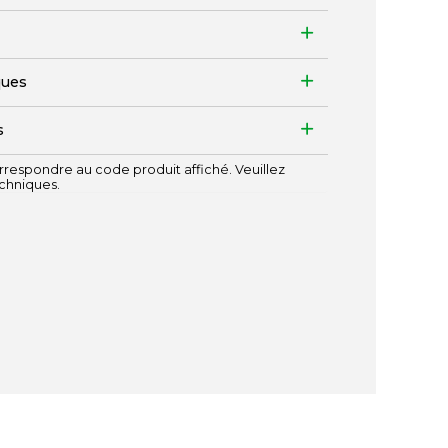
ques
s
respondre au code produit affiché. Veuillez
echniques.