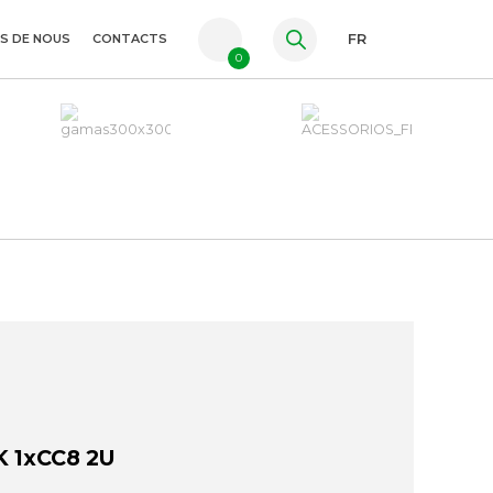
S DE NOUS
CONTACTS
FR
0
PT
ES
EN
 1xCC8 2U