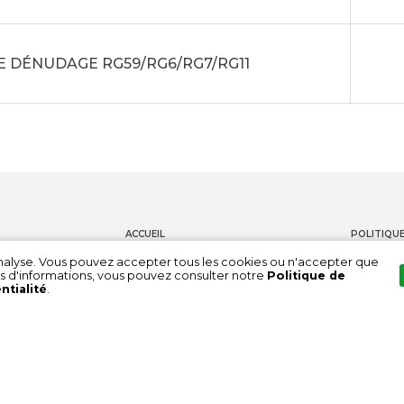
E DÉNUDAGE RG59/RG6/RG7/RG11
ACCUEIL
POLITIQUE
PRODUITS
CONTACT
'analyse. Vous pouvez accepter tous les cookies ou n'accepter que
s d'informations, vous pouvez consulter notre
Politique de
DOCUMENTATION
CHAÎNE DE
ntialité
.
À PROPOS DE NOUS