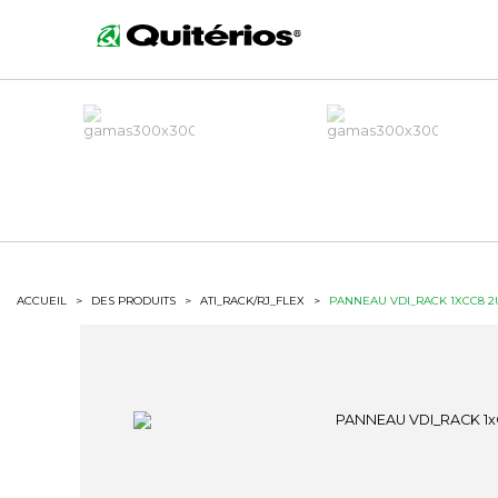
ACCUEIL
>
DES PRODUITS
>
ATI_RACK/RJ_FLEX
>
PANNEAU VDI_RACK 1XCC8 2