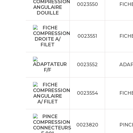
0023550
FICH
0023551
FICH
0023552
ADAP
0023554
FICH
0023820
PINC