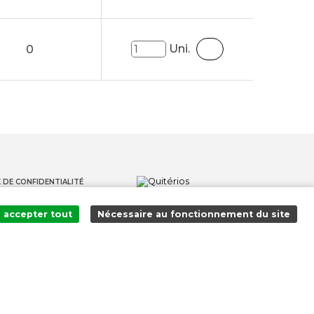
Uni.
0
 DE CONFIDENTIALITÉ
S
accepter tout
Nécessaire au fonctionnement du site
S LANCEURS D'ALERTE
Ajouté au panier avec succès !