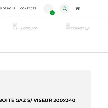
S DE NOUS
CONTACTS
FR
0
PT
ES
EN
BOÎTE GAZ S/ VISEUR 200x340