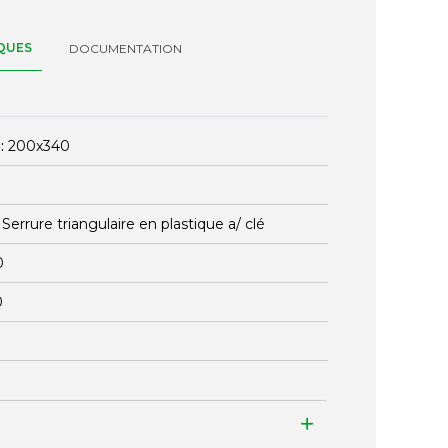
QUES
DOCUMENTATION
:
200x340
:
Serrure triangulaire en plastique a/ clé
0
0